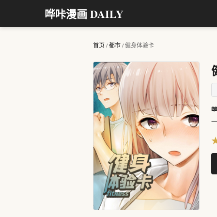
哗咔漫画 DAILY
首页
/
都市
/
健身体验卡

一