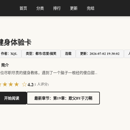
首页
分类
排行
更新
完结
健身体验卡
作者：XQL
类型：都市/恋爱/搞笑
连载
更新：2026-07-02 19:30:02
 简介
位尽职尽责的健身教练，遇到了一个脑子一根经的傻白甜...
★★★★ ☆
4.2
(
1
人评分)
开始阅读
最新章节：第19章：欺父BY于刀鞘