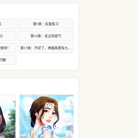
机
第5章：反复练习
凉》
第10章：龙尘的底气
到做到！
第15章：不好了，神盾局里有九头蛇的人
于刀鞘