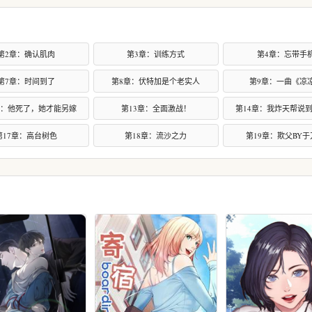
第2章：确认肌肉
第3章：训练方式
第4章：忘带手
第7章：时间到了
第8章：伏特加是个老实人
第9章：一曲《凉
章：他死了，她才能另嫁
第13章：全面激战！
第14章：我炸天帮说
第17章：高台树色
第18章：流沙之力
第19章：欺父BY