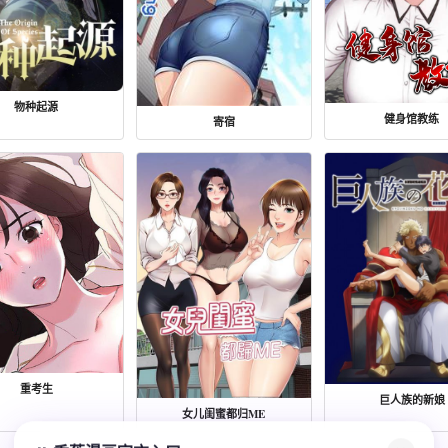
物种起源
健身馆教练
寄宿
重考生
巨人族的新娘
女儿闺蜜都归ME